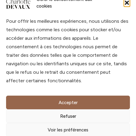
Accueil
cookies
À propos
Pour offrir les meilleures expériences, nous utilisons des
Blog
technologies comme les cookies pour stocker et/ou
Podcast
accéder aux informations des appareils. Le
Livres
consentement à ces technologies nous permet de
Formations
traiter des données telles que le comportement de
navigation ou les identifiants uniques sur ce site, tandis
Contact
que le refus ou le retrait du consentement peut
affecter certaines fonctionnalités.
contact@charlotte-devaux.com
888 route de la Caille,
74350 Allonzier-la-Caille,
Accepter
Haute-Savoie, France
Refuser
© Dre Vet Charlotte DEVAUX
Voir les préférences
2026
- Tous droits réservés -