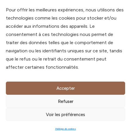
À propos
Pour offrir les meilleures expériences, nous utilisons des
Blog
technologies comme les cookies pour stocker et/ou
Podcast
accéder aux informations des appareils. Le
Livres
consentement à ces technologies nous permet de
Formations
traiter des données telles que le comportement de
navigation ou les identifiants uniques sur ce site, tandis
Contact
que le refus ou le retrait du consentement peut
affecter certaines fonctionnalités.
contact@charlotte-devaux.com
888 route de la Caille,
74350 Allonzier-la-Caille,
Accepter
Haute-Savoie, France
Refuser
© Dre Vet Charlotte DEVAUX
Voir les préférences
2026
- Tous droits réservés -
CGV
-
Mentions Légales
Politique de cookies