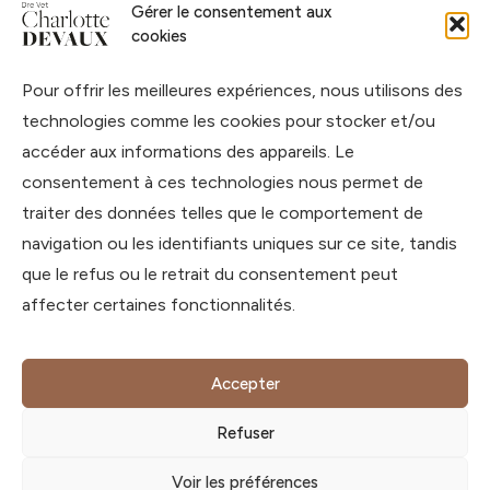
Gérer le consentement aux
Accueil
cookies
À propos
Pour offrir les meilleures expériences, nous utilisons des
Blog
technologies comme les cookies pour stocker et/ou
Podcast
accéder aux informations des appareils. Le
Livres
consentement à ces technologies nous permet de
Formations
traiter des données telles que le comportement de
navigation ou les identifiants uniques sur ce site, tandis
Contact
que le refus ou le retrait du consentement peut
affecter certaines fonctionnalités.
contact@charlotte-devaux.com
888 route de la Caille,
74350 Allonzier-la-Caille,
Accepter
Haute-Savoie, France
Refuser
© Dre Vet Charlotte DEVAUX
Voir les préférences