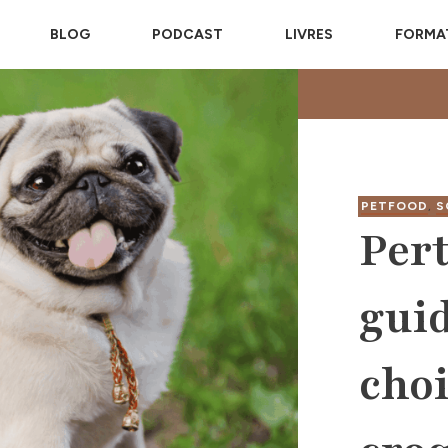
BLOG
PODCAST
LIVRES
FORMA
PETFOOD
,
S
Pert
gui
choi