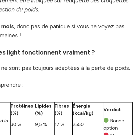
rement être indiquée sur l’étiquette des croquettes
estion du poids.
3 mois
, donc pas de panique si vous ne voyez pas
emaines !
s light fonctionnent vraiment ?
 ne sont pas toujours adaptées à la perte de poids.
prendre :
Protéines
Lipides
Fibres
Énergie
Verdict
(%)
(%)
(%)
(kcal/kg)
à la
Bonne
30 %
9,5 %
17 %
2550
option