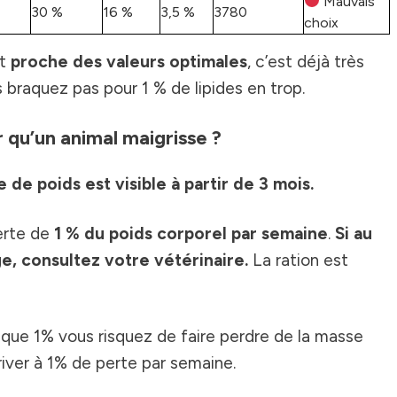
Mauvais
30 %
16 %
3,5 %
3780
choix
st
proche des valeurs optimales
, c’est déjà très
us braquez pas pour 1 % de lipides en trop.
 qu’un animal maigrisse ?
de poids est visible à partir de 3 mois.
erte de
1 % du poids corporel par semaine
.
Si au
e, consultez votre vétérinaire.
La ration est
te que 1% vous risquez de faire perdre de la masse
river à 1% de perte par semaine.